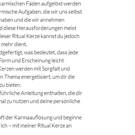
e karmischen Fäden aufgelöst werden 
rmische Aufgaben, die wir uns selbst 
haben und die wir annehmen 
nd diese Herausforderungen meist 
ieser Ritual Kerze kannst du jedoch 
t mehr dient.
dgefertigt, was bedeutet, dass jede 
n Form und Erscheinung leicht 
Kerzen werden mit Sorgfalt und 
 Thema energetisiert, um dir die 
u bieten.
führliche Anleitung enthalten, die dir 
imal zu nutzen und deine persönliche 
aft der Karmaauflösung und beginne 
Ich – mit meiner Ritual Kerze an 