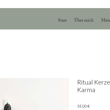
Start
Über mich
Mein
Ritual Kerz
Karma
Preis
35,00 €