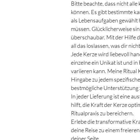
Bitte beachte, dass nicht all
können. Es gibt bestimmte ka
als Lebensaufgaben gewählt 
müssen. Glücklicherweise si
überschaubar. Mit der Hilfe d
all das loslassen, was dir nich
Jede Kerze wird liebevoll han
einzelne ein Unikat ist und i
variieren kann. Meine Ritual 
Hingabe zu jedem spezifischen
bestmögliche Unterstützung z
In jeder Lieferung ist eine aus
hilft, die Kraft der Kerze opt
Ritualpraxis zu bereichern.
Erlebe die transformative Kr
deine Reise zu einem freieren 
deiner Seite.